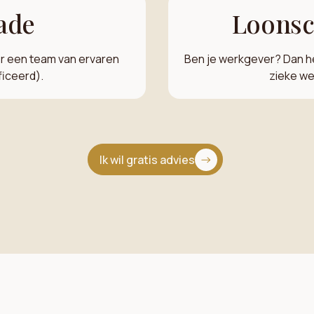
ade
Loonsc
r een team van ervaren
Ben je werkgever? Dan he
ficeerd).
zieke we
Ik wil gratis advies