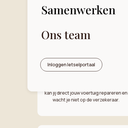
Samenwerken
Wij begrijpen 
Ons team
Vooruitbetaling
Inloggen letselportaal
bij voertuigschad
Dankzij onze vooruitbetalingsservice
kan jij direct jouw voertuig repareren en
wacht je niet op de verzekeraar.