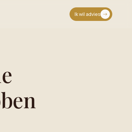
Ik wil advies
ie
bben