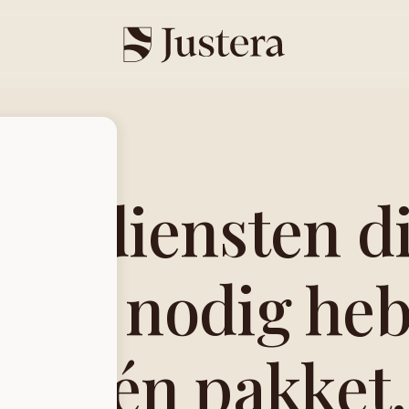
lle diensten d
nten nodig he
in één pakket.