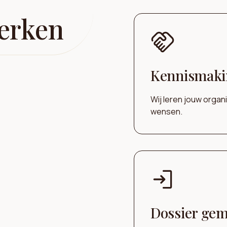
erken
Kennismakin
Wij leren jouw orga
wensen.
Dossier gem