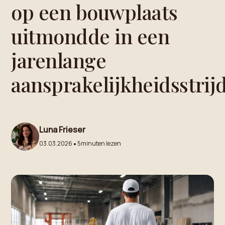
op een bouwplaats
uitmondde in een
jarenlange
aansprakelijkheidsstrij
Luna Frieser
•
03.03.2026
5
minuten lezen