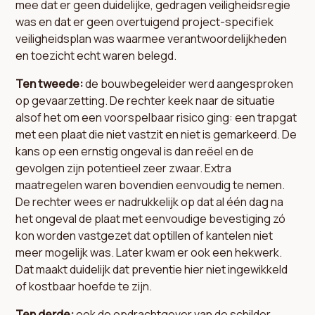
mee dat er geen duidelijke, gedragen veiligheidsregie
was en dat er geen overtuigend project-specifiek
veiligheidsplan was waarmee verantwoordelijkheden
en toezicht echt waren belegd.
Ten tweede:
de bouwbegeleider werd aangesproken
op gevaarzetting. De rechter keek naar de situatie
alsof het om een voorspelbaar risico ging: een trapgat
met een plaat die niet vastzit en niet is gemarkeerd. De
kans op een ernstig ongeval is dan reëel en de
gevolgen zijn potentieel zeer zwaar. Extra
maatregelen waren bovendien eenvoudig te nemen.
De rechter wees er nadrukkelijk op dat al één dag na
het ongeval de plaat met eenvoudige bevestiging zó
kon worden vastgezet dat optillen of kantelen niet
meer mogelijk was. Later kwam er ook een hekwerk.
Dat maakt duidelijk dat preventie hier niet ingewikkeld
of kostbaar hoefde te zijn.
Ten derde:
ook de opdrachtgever van de schilder