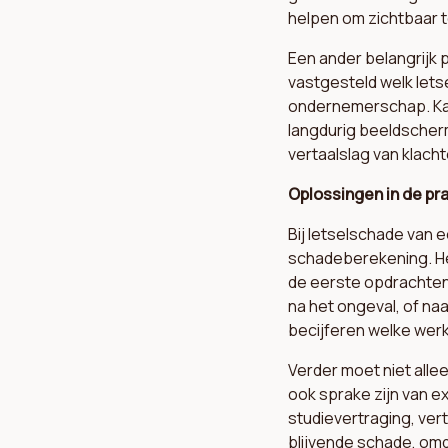
helpen om zichtbaar 
Een ander belangrijk
vastgesteld welk lets
ondernemerschap. Kan
langdurig beeldscherm
vertaalslag van klach
Oplossingen in de pr
Bij letselschade van
schadeberekening. He
de eerste opdrachten 
na het ongeval, of na
becijferen welke wer
Verder moet niet all
ook sprake zijn van e
studievertraging, vert
blijvende schade, om