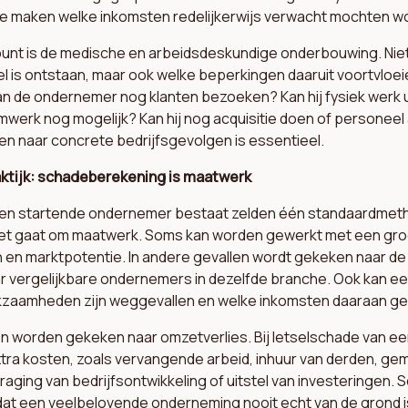
te maken welke inkomsten redelijkerwijs verwacht mochten w
 punt is de medische en arbeidsdeskundige onderbouwing. Nie
el is ontstaan, maar ook welke beperkingen daaruit voortvloei
 de ondernemer nog klanten bezoeken? Kan hij fysiek werk u
werk nog mogelijk? Kan hij nog acquisitie doen of personeel 
ten naar concrete bedrijfsgevolgen is essentieel.
aktijk: schadeberekening is maatwerk
 een startende ondernemer bestaat zelden één standaardmet
t gaat om maatwerk. Soms kan worden gewerkt met een groe
en marktpotentie. In andere gevallen wordt gekeken naar de 
ar vergelijkbare ondernemers in dezelfde branche. Ook kan e
kzaamheden zijn weggevallen en welke inkomsten daaraan g
een worden gekeken naar omzetverlies. Bij letselschade van 
xtra kosten, zoals vervangende arbeid, inhuur van derden, ge
raging van bedrijfsontwikkeling of uitstel van investeringen. 
dat een veelbelovende onderneming nooit echt van de grond 