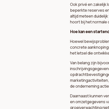
Ook privé en zakelijk 
beperkte reserves en
altijd meteen duidelij
hoort bij het normale
Hoe kan een starten
Hoewel bewijsprobleme
concrete aanknopings
het letsel die ontwikk
Van belang zijn bijvo
inschrijvingsgegevens
opdrachtbevestiginge
marketingactiviteite
de onderneming actief
Daarnaast kunnen ver
en omzetgegevens va
groeiverwachting niet