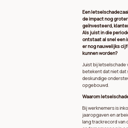
Een letselschadezaak
de impact nog groter 
geïnvesteerd, klante
Als juist in die peri
ontstaat al snel een
er nog nauwelijks cij
kunnen worden?
Juist bij letselschad
betekent dat niet dat
deskundige ondersteu
opgebouwd.
Waarom letselschade
Bij werknemers is in
jaaropgaven en arbeid
lang trackrecord van 