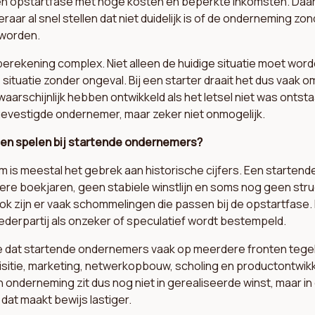
n opstartfase met hoge kosten en beperkte inkomsten. Daa
raar al snel stellen dat niet duidelijk is of de onderneming zo
eworden.
erekening complex. Niet alleen de huidige situatie moet wor
situatie zonder ongeval. Bij een starter draait het dus vaak o
arschijnlijk hebben ontwikkeld als het letsel niet was ontstaa
gevestigde ondernemer, maar zeker niet onmogelijk.
en spelen bij startende ondernemers?
 is meestal het gebrek aan historische cijfers. Een starten
re boekjaren, geen stabiele winstlijn en soms nog geen stru
Ook zijn er vaak schommelingen die passen bij de opstartfase. 
derpartij als onzeker of speculatief wordt bestempeld.
dat startende ondernemers vaak op meerdere fronten tegelijk 
quisitie, marketing, netwerkopbouw, scholing en productontwikk
onderneming zit dus nog niet in gerealiseerde winst, maar in gr
dat maakt bewijs lastiger.