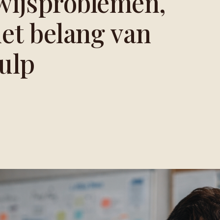
wijsproblemen,
et belang van
hulp