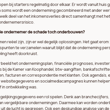
lopen bij starters regelmatig door elkaar. Er wordt vanuit huis 
 soms wordt een onderneming gecombineerd met ander werk.
k welk deel van het inkomensverlies direct samenhangt met het
 ondernemersrisico.
de ondernemer de schade toch onderbouwen?
n reëel zijn, zijn er wel degelijk oplossingen. Het gaat erom
punten te verzamelen waaruit blijkt dat de onderneming pers
eling heeft doorkruist.
orbeeld het ondernemingsplan, financiële prognoses, investe
 bij de Kamer van Koophandel, btw-aangiften, bankafschriften
n, facturen en correspondentie met klanten. Ook agenda’s, e
n, websitegegevens en socialmediacampagnes kunnen helpen
 in ontwikkeling was.
gelijkingsgegevens een rol spelen. Denk aan branchecijfers,
n vergelijkbare ondernemingen. Daarmee kan worden onder
 uit de lucht is gegrepen. Ook een deskundige analyse van de