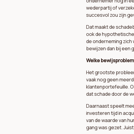
ondernemer nog in ee
wederpartij of verzeke
succesvol zou zijn g
Dat maakt de schadeb
ook de hypothetische 
de onderneming zich wa
bewijzen dan bij een 
Welke bewijsproblem
Het grootste probleem
vaak nog geen meerde
klantenportefeuille. 
dat schade door de we
Daarnaast speelt mee 
investeren tijd in ac
van de waarde van hun 
gang was gezet. Juist 