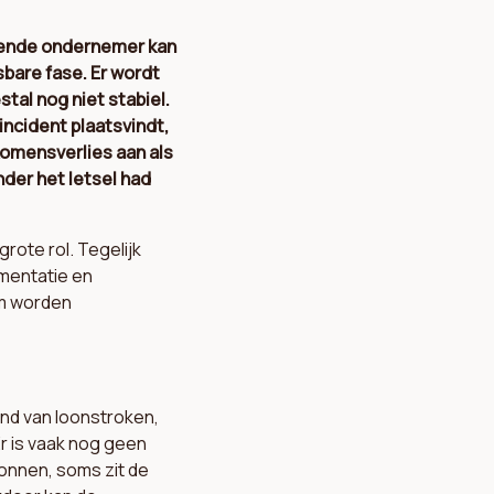
rtende ondernemer kan
sbare fase. Er wordt
al nog niet stabiel.
incident plaatsvindt,
komensverlies aan als
nder het letsel had
rote rol. Tegelijk
umentatie en
im worden
nd van loonstroken,
r is vaak nog geen
gonnen, soms zit de