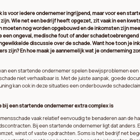
 is voor iedere ondernemer ingrijpend, maar voor een sta
zijn. Wie net een bedrijf heeft opgezet, zit vaak in een kwet
n moeten nog worden opgebouwd en de inkomsten zijn meest
ode een ongeval, medische fout of ander schadetoebrengend 
 ingewikkelde discussie over de schade. Want hoe toon je in
fers zijn? En hoe maak je aannemelijk wat je onderneming zo
e van een startende ondernemer spelen bewijsproblemen een g
 schade niet verhaalbaar is. Met de juiste aanpak, goede doc
ning kan ook in deze situaties een onderbouwde schadecla
 bij een startende ondernemer extra complex is
komensschade vaak relatief eenvoudig te benaderen aan de ha
scontracten. Bij een startende ondernemer ligt dat anders. E
omzet, winst of vaste opdrachten. Soms is het bedrijf net be