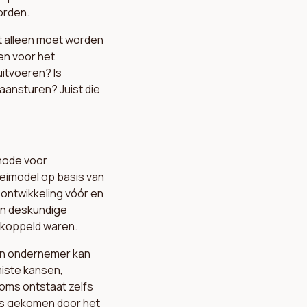
orden.
t alleen moet worden
en voor het
itvoeren? Is
aansturen? Juist die
hode voor
imodel op basis van
ontwikkeling vóór en
en deskundige
ekoppeld waren.
een ondernemer kan
miste kansen,
Soms ontstaat zelfs
is gekomen door het