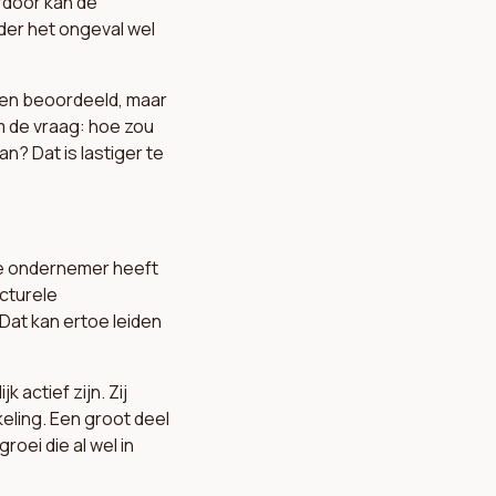
rdoor kan de
nder het ongeval wel
den beoordeeld, maar
m de vraag: hoe zou
n? Dat is lastiger te
de ondernemer heeft
cturele
Dat kan ertoe leiden
actief zijn. Zij
eling. Een groot deel
oei die al wel in