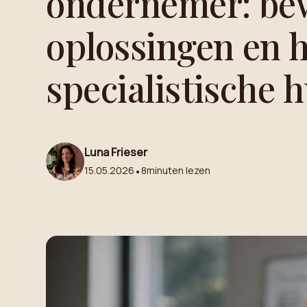
ondernemer: be
oplossingen en h
specialistische 
Luna Frieser
15.05.2026
•
8
minuten lezen